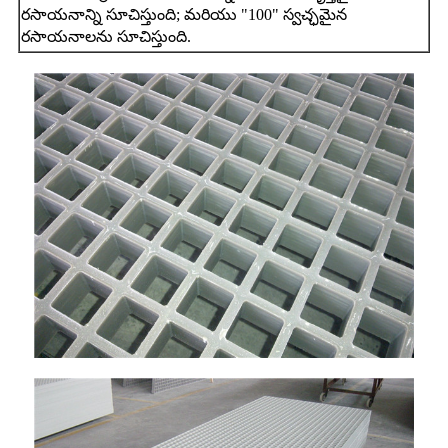
రసాయనాన్ని సూచిస్తుంది; మరియు "100" స్వచ్ఛమైన
రసాయనాలను సూచిస్తుంది.