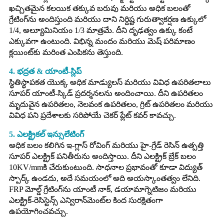
ఖచ్చితమైన కలయిక తక్కువ బరువు మరియు అధిక బలంతో
గ్రేటింగ్‌ను అందిస్తుంది మరియు దాని నిర్దిష్ట గురుత్వాకర్షణ ఉక్కులో
1/4, అల్యూమినియం 1/3 మాత్రమే. దీని దృఢత్వం ఉక్కు కంటే
ఎక్కువగా ఉంటుంది. విభిన్న మందం మరియు మెష్ పరిమాణం
క్లయింట్‌కు మరింత ఎంపికను తెస్తుంది.
4. భద్రత & యాంటీ-స్లిప్
స్థితిస్థాపకత యొక్క అధిక మాడ్యులస్ మరియు వివిధ ఉపరితలాలు
సూపర్ యాంటీ-స్కిడ్ ప్రదర్శనలను అందించాయి. దీని ఉపరితలం
మృదువైన ఉపరితలం, నెలవంక ఉపరితలం, గ్రిట్ ఉపరితలం మరియు
వివిధ పని ప్రదేశాలకు సరిపోయే చెకర్ ప్లేట్ కవర్ కావచ్చు.
5. ఎలక్ట్రికల్ ఇన్సులేటింగ్
అధిక బలం కలిగిన ఇ-గ్లాస్ రోవింగ్ మరియు హై-గ్రేడ్ రెసిన్ ఉత్పత్తి
సూపర్ ఎలక్ట్రిక్ పనితీరును అందిస్తాయి. దీని ఎలక్ట్రిక్ బ్రేక్ బలం
10KV/mmకి చేరుకుంటుంది. సాధనాల ప్రభావంతో కూడా విద్యుత్
స్పార్క్ ఉండదు, అదే సమయంలో అది అయస్కాంతత్వం లేనిది.
FRP మోల్డ్ గ్రేటింగ్‌ను యాంటీ నాక్, డయామాగ్నెటిజం మరియు
ఎలక్ట్రిక్-రెసిస్టెన్స్ ఎన్విరాన్‌మెంట్‌ల కింద సురక్షితంగా
ఉపయోగించవచ్చు.