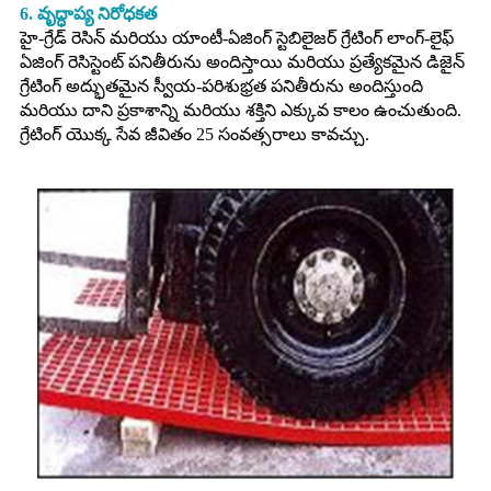
6. వృద్ధాప్య నిరోధకత
హై-గ్రేడ్ రెసిన్ మరియు యాంటీ-ఏజింగ్ స్టెబిలైజర్ గ్రేటింగ్ లాంగ్-లైఫ్
ఏజింగ్ రెసిస్టెంట్ పనితీరును అందిస్తాయి మరియు ప్రత్యేకమైన డిజైన్
గ్రేటింగ్ అద్భుతమైన స్వీయ-పరిశుభ్రత పనితీరును అందిస్తుంది
మరియు దాని ప్రకాశాన్ని మరియు శక్తిని ఎక్కువ కాలం ఉంచుతుంది.
గ్రేటింగ్ యొక్క సేవ జీవితం 25 సంవత్సరాలు కావచ్చు.