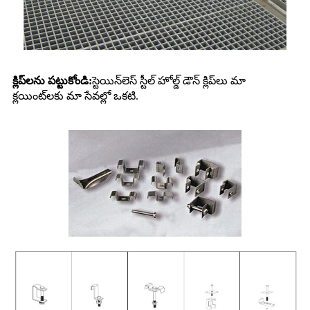
క్లిప్‌లను పట్టుకోండి:
స్టెయిన్‌లెస్ స్టీల్ హోల్డ్ డౌన్ క్లిప్‌లు మా
క్లయింట్‌లకు మా సేవల్లో ఒకటి.