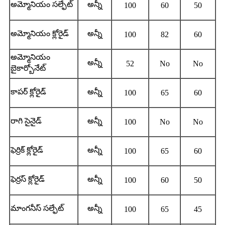
అమ్మోనియం సల్ఫేట్
అన్నీ
100
60
50
అమ్మోనియం క్లోరైడ్
అన్నీ
100
82
60
అమ్మోనియం
అన్నీ
52
No
No
బైకార్బోనేట్
కాపర్ క్లోరైడ్
అన్నీ
100
65
60
రాగి సైనైడ్
అన్నీ
100
No
No
ఫెర్రిక్ క్లోరైడ్
అన్నీ
100
65
60
ఫెర్రస్ క్లోరైడ్
అన్నీ
100
60
50
మాంగనీస్ సల్ఫేట్
అన్నీ
100
65
45