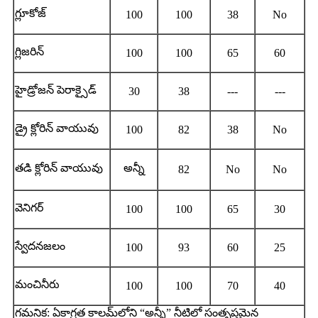
గ్లూకోజ్
100
100
38
No
గ్లిజరిన్
100
100
65
60
హైడ్రోజన్ పెరాక్సైడ్
30
38
---
---
డ్రై క్లోరిన్ వాయువు
100
82
38
No
తడి క్లోరిన్ వాయువు
అన్నీ
82
No
No
వెనిగర్
100
100
65
30
స్వేదనజలం
100
93
60
25
మంచినీరు
100
100
70
40
గమనిక: ఏకాగ్రత కాలమ్‌లోని “అన్నీ” నీటిలో సంతృప్తమైన