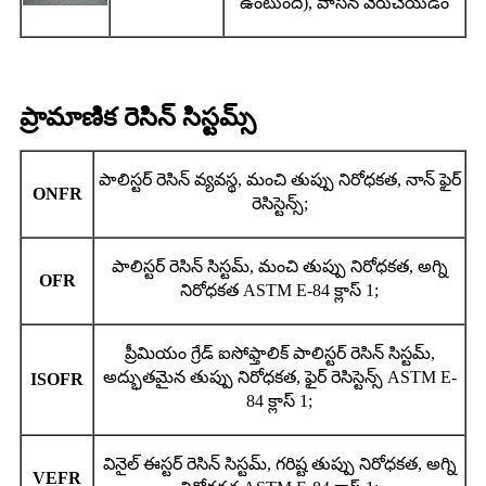
ఉంటుంది), వాసన వేరుచేయడం
ప్రామాణిక రెసిన్ సిస్టమ్స్
పాలిస్టర్ రెసిన్ వ్యవస్థ, మంచి తుప్పు నిరోధకత, నాన్ ఫైర్
ONFR
రెసిస్టెన్స్;
పాలిస్టర్ రెసిన్ సిస్టమ్, మంచి తుప్పు నిరోధకత, అగ్ని
OFR
నిరోధకత ASTM E-84 క్లాస్ 1;
ప్రీమియం గ్రేడ్ ఐసోఫ్తాలిక్ పాలిస్టర్ రెసిన్ సిస్టమ్,
అద్భుతమైన తుప్పు నిరోధకత, ఫైర్ రెసిస్టెన్స్ ASTM E-
ISOFR
84 క్లాస్ 1;
వినైల్ ఈస్టర్ రెసిన్ సిస్టమ్, గరిష్ట తుప్పు నిరోధకత, అగ్ని
VEFR