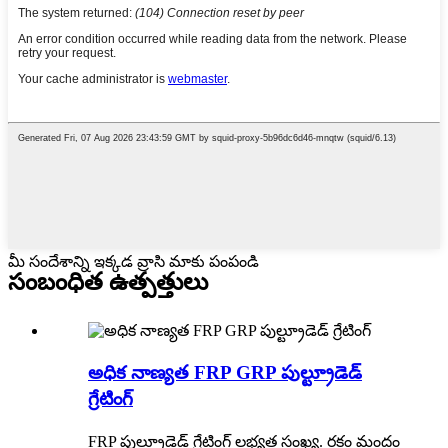
మీ సందేశాన్ని ఇక్కడ వ్రాసి మాకు పంపండి
సంబంధిత ఉత్పత్తులు
అధిక నాణ్యత FRP GRP పుల్ట్రూడెడ్
గ్రేటింగ్
FRP పుల్ట్రూడెడ్ గ్రేటింగ్ లభ్యత సంఖ్య. రకం మందం