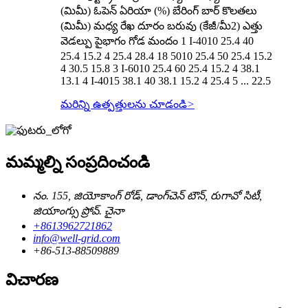
(మిమీ) ఓపెన్ ఏరియా (%) బేరింగ్ బార్ కొలతలు
(మిమీ) మధ్య రేఖ దూరం బరువు (కేజీ/మీ2) ఎత్తు
వెడల్పు పైభాగం గోడ మందం 1 I-4010 25.4 40
25.4 15.2 4 25.4 28.4 18 5010 25.4 50 25.4 15.2
4 30.5 15.8 3 I-6010 25.4 60 25.4 15.2 4 38.1
13.1 4 I-4015 38.1 40 38.1 15.2 4 25.4 5 ... 22.5
మరిన్ని ఉత్పత్తులను చూడండి
>
మమ్మల్ని సంప్రదించండి
నం. 155, జియోకాంగ్ రోడ్, డాంగ్‌చెన్ టౌన్, రుగావో సిటీ,
జియాంగ్సు ప్రోవ్. చైనా
+8613962721862
info@well-grid.com
+86-513-88509889
విచారణ