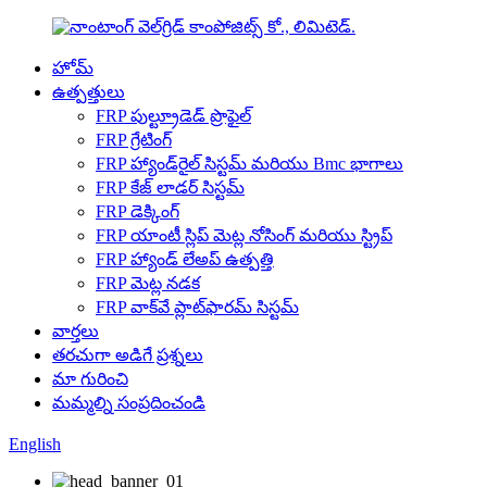
హోమ్
ఉత్పత్తులు
FRP పుల్ట్రూడెడ్ ప్రొఫైల్
FRP గ్రేటింగ్
FRP హ్యాండ్‌రైల్ సిస్టమ్ మరియు Bmc భాగాలు
FRP కేజ్ లాడర్ సిస్టమ్
FRP డెక్కింగ్
FRP యాంటీ స్లిప్ మెట్ల నోసింగ్ మరియు స్ట్రిప్
FRP హ్యాండ్ లేఅప్ ఉత్పత్తి
FRP మెట్ల నడక
FRP వాక్‌వే ప్లాట్‌ఫారమ్ సిస్టమ్
వార్తలు
తరచుగా అడిగే ప్రశ్నలు
మా గురించి
మమ్మల్ని సంప్రదించండి
English