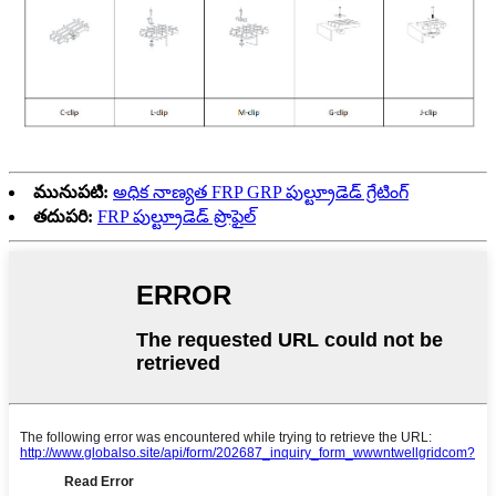
మునుపటి:
అధిక నాణ్యత FRP GRP పుల్ట్రూడెడ్ గ్రేటింగ్
తదుపరి:
FRP పుల్ట్రూడెడ్ ప్రొఫైల్