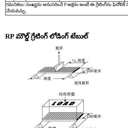
గమనికలు: సంఖ్యను అనుసరించే P అక్షరం అంటే ఈ గ్రేటింగ్‌ను ఫినోలిక్ 
చేయవచ్చు.
RP మౌల్డ్ గ్రేటింగ్ లోడింగ్ టేబుల్