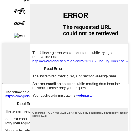
ఫ్యాక్స్
వెచాట్