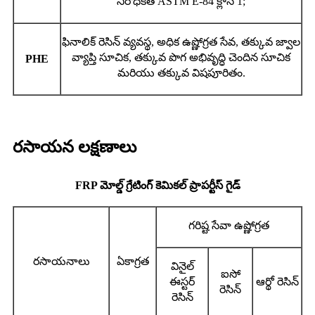
నిరోధకత ASTM E-84 క్లాస్ 1;
ఫినాలిక్ రెసిన్ వ్యవస్థ, అధిక ఉష్ణోగ్రత సేవ, తక్కువ జ్వాల
వ్యాప్తి సూచిక, తక్కువ పొగ అభివృద్ధి చెందిన సూచిక
PHE
మరియు తక్కువ విషపూరితం.
రసాయన లక్షణాలు
FRP మోల్డ్ గ్రేటింగ్ కెమికల్ ప్రాపర్టీస్ గైడ్
గరిష్ట సేవా ఉష్ణోగ్రత
రసాయనాలు
ఏకాగ్రత
వినైల్
ఐసో
ఈస్టర్
ఆర్థో రెసిన్
రెసిన్
రెసిన్