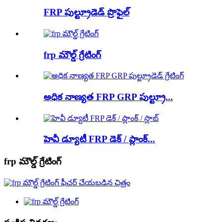
FRP పుల్ట్రూడెడ్ ప్రొఫైల్
frp మౌల్డ్ గ్రేటింగ్
అధిక నాణ్యత FRP GRP పుల్ట్రూ...
హెవీ డ్యూటీ FRP డెక్ / ప్లాంక్...
frp మౌల్డ్ గ్రేటింగ్