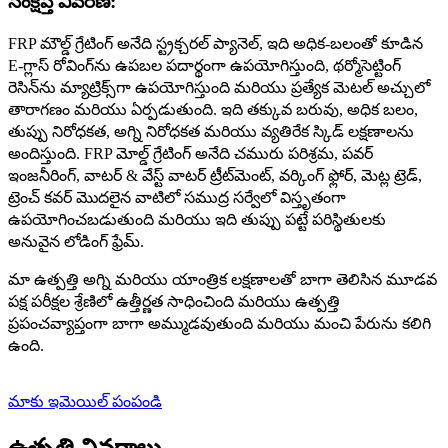
సంక్షిప్త వివరణ:
FRP మౌల్డ్ గ్రేటింగ్ అనేది స్ట్రక్చరల్ ప్యానెల్, ఇది అధిక-బలంతో కూడిన
E-గ్లాస్ రోవింగ్‌ను ఉపబల పదార్థంగా ఉపయోగిస్తుంది, థర్మోసెట్టింగ్
రెసిన్‌ను మ్యాట్రిక్స్‌గా ఉపయోగిస్తుంది మరియు ప్రత్యేక మెటల్ అచ్చులో
తారాగణం మరియు ఏర్పడుతుంది. ఇది తక్కువ బరువు, అధిక బలం,
తుప్పు నిరోధకత, అగ్ని నిరోధకత మరియు వ్యతిరేక స్కిడ్ లక్షణాలను
అందిస్తుంది. FRP మోల్డ్ గ్రేటింగ్ అనేది చమురు పరిశ్రమ, పవర్
ఇంజనీరింగ్, వాటర్ & వేస్ట్ వాటర్ ట్రీట్‌మెంట్, వర్కింగ్ ఫ్లోర్, మెట్ల ట్రెడ్,
ట్రెంచ్ కవర్ మొదలైన వాటిలో సముద్ర సర్వేలో విస్తృతంగా
ఉపయోగించబడుతుంది మరియు ఇది తుప్పు పట్టే పరిస్థితులకు
అనువైన లోడింగ్ ఫ్రేమ్.
మా ఉత్పత్తి అగ్ని మరియు యాంత్రిక లక్షణాలతో బాగా తెలిసిన మూడవ
పక్ష పరీక్షల శ్రేణిలో ఉత్తీర్ణత సాధించింది మరియు ఉత్పత్తి
ప్రపంచవ్యాప్తంగా బాగా అమ్ముడవుతుంది మరియు మంచి పేరును కలిగి
ఉంది.
మాకు ఇమెయిల్ పంపండి