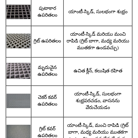
పుటాకార
యాంటీ-స్కిడ్, సులభంగా శుభ్రం
ఉపరితలం
యాంటీ-స్కిడ్ మరియు మంచి
గ్రిట్ ఉపరితలం
రాపిడి (గ్రిట్ బాగా, మధ్య మరియు
ముతకగా ఉండవచ్చు)
మృదువైన
ఉచిత క్లీన్, కలుషిత రహిత
ఉపరితలం
యాంటీ-స్కిడ్, సులభంగా
చెకర్ కవర్
శుభ్రపరచడం, వాసనను
ఉపరితలం
వేరుచేయడం
యాంటీ-స్కిడ్, మంచి రాపిడి (గ్రిట్
గ్రిట్ కవర్
బాగా, మధ్య మరియు ముతకగా
ఉపరితలం