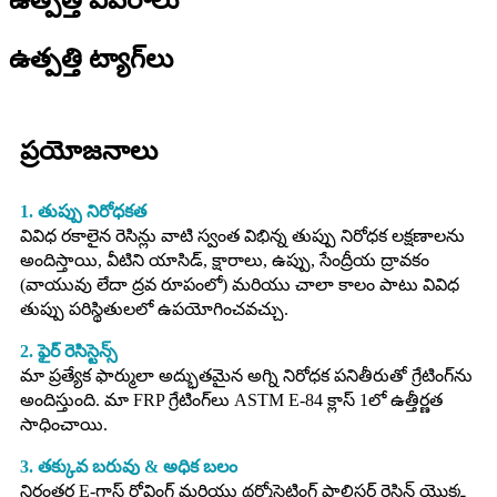
ఉత్పత్తి వివరాలు
ఉత్పత్తి ట్యాగ్‌లు
ప్రయోజనాలు
1. తుప్పు నిరోధకత
వివిధ రకాలైన రెసిన్లు వాటి స్వంత విభిన్న తుప్పు నిరోధక లక్షణాలను
అందిస్తాయి, వీటిని యాసిడ్, క్షారాలు, ఉప్పు, సేంద్రీయ ద్రావకం
(వాయువు లేదా ద్రవ రూపంలో) మరియు చాలా కాలం పాటు వివిధ
తుప్పు పరిస్థితులలో ఉపయోగించవచ్చు.
2. ఫైర్ రెసిస్టెన్స్
మా ప్రత్యేక ఫార్ములా అద్భుతమైన అగ్ని నిరోధక పనితీరుతో గ్రేటింగ్‌ను
అందిస్తుంది. మా FRP గ్రేటింగ్‌లు ASTM E-84 క్లాస్ 1లో ఉత్తీర్ణత
సాధించాయి.
3. తక్కువ బరువు & అధిక బలం
నిరంతర E-గ్లాస్ రోవింగ్ మరియు థర్మోసెట్టింగ్ పాలిస్టర్ రెసిన్ యొక్క