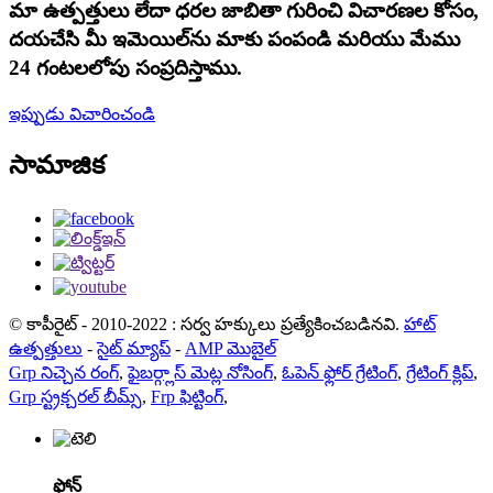
మా ఉత్పత్తులు లేదా ధరల జాబితా గురించి విచారణల కోసం,
దయచేసి మీ ఇమెయిల్‌ను మాకు పంపండి మరియు మేము
24 గంటలలోపు సంప్రదిస్తాము.
ఇప్పుడు విచారించండి
సామాజిక
© కాపీరైట్ - 2010-2022 : సర్వ హక్కులు ప్రత్యేకించబడినవి.
హాట్
ఉత్పత్తులు
-
సైట్ మ్యాప్
-
AMP మొబైల్
Grp నిచ్చెన రంగ్
,
ఫైబర్గ్లాస్ మెట్ల నోసింగ్
,
ఓపెన్ ఫ్లోర్ గ్రేటింగ్
,
గ్రేటింగ్ క్లిప్
,
Grp స్ట్రక్చరల్ బీమ్స్
,
Frp ఫిట్టింగ్
,
ఫోన్