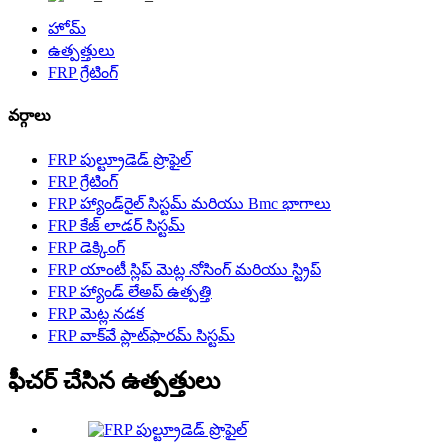
హోమ్
ఉత్పత్తులు
FRP గ్రేటింగ్
వర్గాలు
FRP పుల్ట్రూడెడ్ ప్రొఫైల్
FRP గ్రేటింగ్
FRP హ్యాండ్‌రైల్ సిస్టమ్ మరియు Bmc భాగాలు
FRP కేజ్ లాడర్ సిస్టమ్
FRP డెక్కింగ్
FRP యాంటీ స్లిప్ మెట్ల నోసింగ్ మరియు స్ట్రిప్
FRP హ్యాండ్ లేఅప్ ఉత్పత్తి
FRP మెట్ల నడక
FRP వాక్‌వే ప్లాట్‌ఫారమ్ సిస్టమ్
ఫీచర్ చేసిన ఉత్పత్తులు